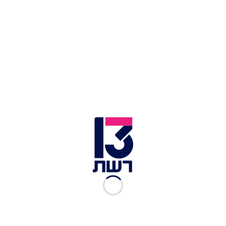
בעקבות ההודעה הצפויה של ממשלת לבנון יחליטו
בישראל איך ומתי לתקוף - ולא במנותק מהמתרחש
באיראן. המעקב הישראלי אחר ההתפתחויות
ברפובליקה האיסלאמית, והעובדה שהקשב הישראלי
עשוי להיות מוסט לזירה האיראנית - עשויים להכתיב
את לוח הזמנים לפעולה צבאית בלבנון.
תקיפת מחבל בדרום לבנון