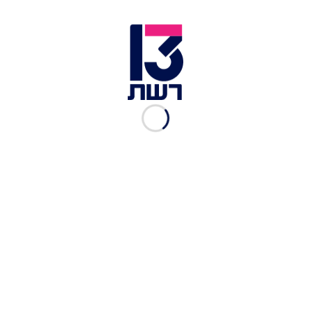
הרמטכ''ל אביב כוכבי
הרמטכ"ל התייחס גם לתקיפת צה"ל בלבנון ואמר:
"החודש האחרון היה רצוף באירועים מבצעיים בכל
הגזרות, ובזירה הצפונית במיוחד. זיהינו בזכות יכולות
מודיעין משובחות את כוונות האויב לבצע פעולות
שמטרתן אחת - לפגוע בביטחון ישראל. מרגע שאיתרנו
את הסכנות, הצפנו את הצורך לפעול ונערכנו".
"כוחות ביבשה נפרשו, המודיעין דויק, מטוסי חיל
האווויר המריאו והמבצע יצא לדרך", המשיך כוכבי.
"איתרנו את האויב, יזמנו פעולות וסיכלנו את האיומים.
ביצענו זאת כשהשיקול הביטחוני הוא היחיד כמו