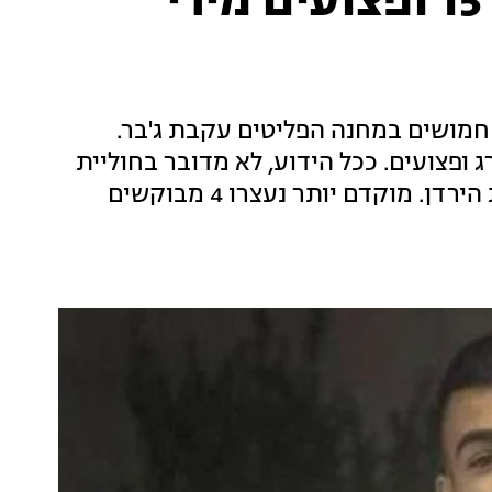
דיווח פלסטיני: הרוג בן 15 ופצועים מירי
חמושים במחנה הפליטים עקבת ג'בר.
ות הפלסטיני דיווח על בן 15 שנהרג ופצועים. ככל הידוע, לא מדובר בחוליית
המחבלים שביצעה את הפיגוע הרצחני בבקעת הירדן. מוקדם יותר נעצרו 4 מבוקשים