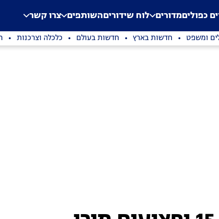
.
Application error: a clien
ים כפולים
מדורים
לוח שידורים
השותפים
צרו קשר
ים ומשפט
חדשות בארץ
חדשות בעולם
כלכלה וצרכנות
ת