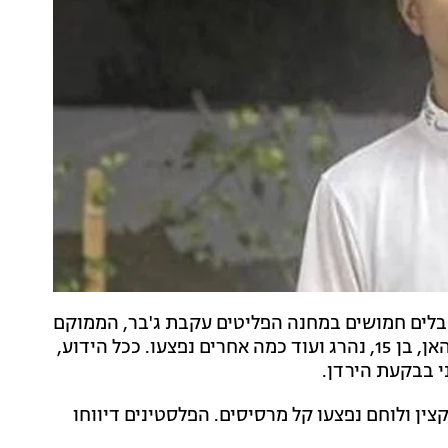
חבלים חמושים במחנה הפליטים עקבת ג'בר, הממוקם
דרומית-מערבית ליריחו. לפי הפלסטינים, מחמד פאיז בלהאן, בן 15, נהרג ועוד כמה אחרים נפצעו. ככל הידוע,
י בבקעת הירדן.
ין ולוחם נפצעו קל מרסיסים. הפלסטינים דיווחו