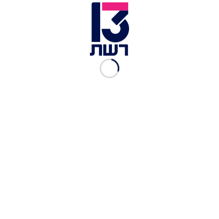
בסך אלפי שקלים. בתוך כך, ביקש לגייס שותפים מבני
משפחתו שיסייעו לו במימוש אותן משימות ואף המליץ
לגייס את אימו תמורת אלפי שקלים. עם סיום החקירה,
גובשה תשתית ראייתית נגד החשוד ובימים אלו
הוגשה נגדו הצהרת תובע. מעצרו הוארך במספר ימים
ובכוונת פרקליטות מחוז ירושלים להגיש נגדו כתב
אישום בגין עבירות ביטחוניות חמורות.
בעת מעצרו ובחיפוש שנערך בביתו של החשוד, נתפסו
ממצאים שונים ביניהם סכום כסף שנמסר לו כחלק
מהפעלתו, תרסיס צבע ששימש אותו לביצוע חלק
מהמשימות, שני אקדחי איירסופט וחומר החשוד כסם.