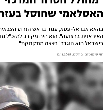
"מחולל הטרור המרכזי":
האסלאמי שחוסל בעזה
בהאא אבו אל-עטא, עמד בראש הזרוע הצבאית ש
האיראנית ברצועה". הוא היה מקורב למזכ"ל נחא
בישראל הוא הוגדר "פצצה מתקתקת"
חזי סימנטוב | 
12.11.2019