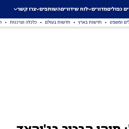
.
Application error: a clien
ים כפולים
מדורים
לוח שידורים
השותפים
צרו קשר
ים ומשפט
חדשות בארץ
חדשות בעולם
כלכלה וצרכנות
ת