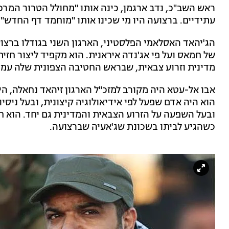
ראש השב"כ, נדב ארגמן, כינה אותו "מחולל הטרור המרכזי
עתידיים. ברצועה היו מי שכינו אותו "מוחמד דף החדש".
הג'יהאד האסלאמי הפלסטיני, הארגון השני בגודלו ברצועה
של חמאס ועל פי אג'נדה איראנית. הוא מקפיד ליצור חז
מדינית וזרוע צבאית, שבראש החטיבה הצפונית שלה עמד
אבו אל-עטא היה מקורב למזכ"ל הארגון זיהאד נחאלה, הי
הוא היה אדם שפעל לפי אידיאולוגיה קיצונית, ובעל ניסי
ובעל השפעה על הזרוע הצבאית והמדינית גם יחד. הוא
כשהגיע לביתו בשכונת שג'אעיה שברצועה.