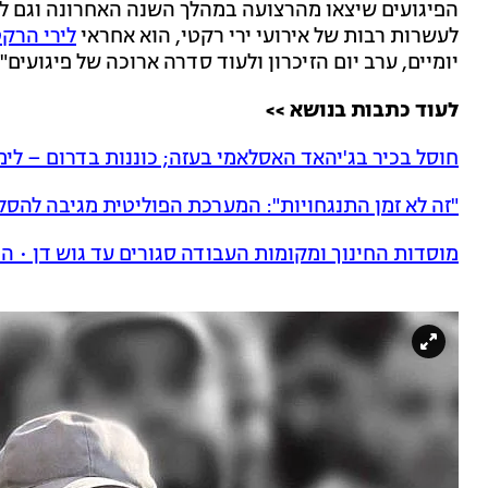
הפיגועים שיצאו מהרצועה במהלך השנה האחרונה וגם לפני
לעשרות רבות של אירועי ירי רקטי, הוא אחראי
לירי הרקט
יומיים, ערב יום הזיכרון ולעוד סדרה ארוכה של פיגועים".
לעוד כתבות בנושא >>
חוסל בכיר בג'יהאד האסלאמי בעזה; כוננות בדרום – לימ
"זה לא זמן התנגחויות": המערכת הפוליטית מגיבה להס
מוסדות החינוך ומקומות העבודה סגורים עד גוש דן • ה