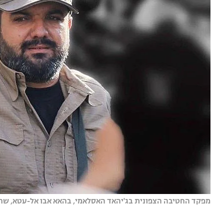
מפקד החטיבה הצפונית בג'יהאד האסלאמי, בהאא אבו אל-עטא, שחוסל