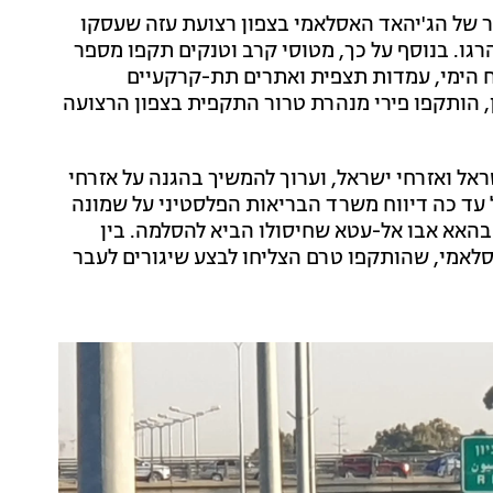
ור של הג'יהאד האסלאמי בצפון רצועת עזה שעסקו
הרגו. בנוסף על כך, מטוסי קרב וטנקים תקפו מספר
ח הימי, עמדות תצפית ואתרים תת-קרקעיים
ן, הותקפו פירי מנהרת טרור התקפית בצפון הרצועה
אל ואזרחי ישראל, וערוך להמשיך בהגנה על אזרחי
 עד כה דיווח משרד הבריאות הפלסטיני על שמונה
'יהאד בהאא אבו אל-עטא שחיסולו הביא להסלמה. בין
סלאמי, שהותקפו טרם הצליחו לבצע שיגורים לעבר