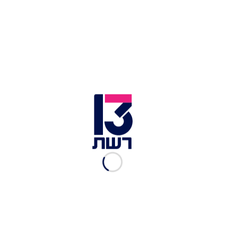
צילום החדשות החמות
מפעל שטראוס בשדרות, שבו הייתה נפילה מוקדם
יותר היום, ספג את פגיעת הרקטה השביעית מאז
תחילת פעילותו. המפעל נחשב לחיוני, והיו בו עובדים
במהלך האירוע. יהודה עשש, מנהל התפעול במפעל,
סיפר לחדשות 13: "בימים האחרונים אנחנו סובלים
מהרבה מאוד התרעות צבע אדום. יש לנו מיגוניות בכל
מקום. הייתה התרעה של צבע אדום, נכנסו למיגוניות
ולממ"דים, ואחרי שיצאנו אחד העובדים אמר שהייתה
נפילה קרובה מאוד לנקודה שבה הוא עבד. זו הפעם
השביעית במפעל הזה. העובדים סובלים, התושבים