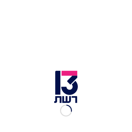
ממשל ביידן מפעיל לחץ על ישראל, ומעכב משלוח של
עשרות אלפי חימושים לחיל האוויר, ביניהם פצצות
ברזל במשקל טונה ורכיבים לפצצות מדויקות. עצירה
של משלוח כה הכרחי לצבא היא מאוד משמעותית
מבחינת ישראל, ולא תפגע רק במאמצי הלחימה
ברצועת עזה, אלא עשויה לפגוע גם במוכנות של צה"ל
לפעולה בגבול הצפון מול חיזבאללה.