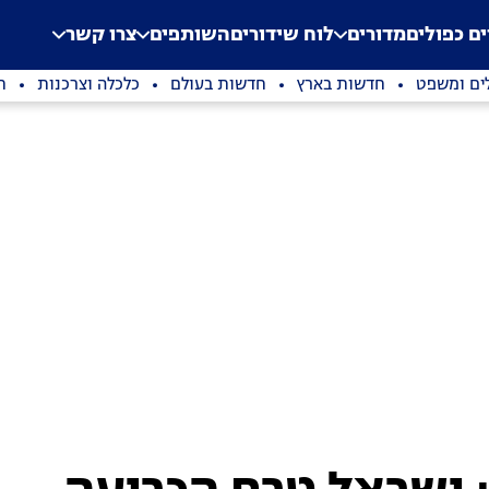
.
Application error: a clien
ים כפולים
מדורים
לוח שידורים
השותפים
צרו קשר
ים ומשפט
חדשות בארץ
חדשות בעולם
כלכלה וצרכנות
ת