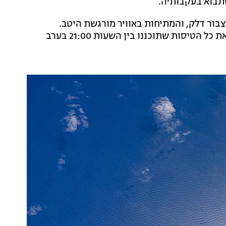
תבוא בעקבותיה.
צבור דלק, והמתיחות באוויר מורגשת היטב.
במקביל, הרשויות האיראניות הורו על פי דיווחים לבטח את כל הטיסות שתוכננו בין השעות 21:00 בערב