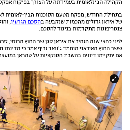
הקהילה הבינלאומית בעמידתה על הצורך בפיקוח אפקטי
בתחילת החודש, מפקח מטעם הסוכנות הבין-לאומית לאנר
של איראן גדולים מהכמות שנקבעה ב
הסכם הגרעין
, והו
צנטריפוגות מתקדמות בניגוד להסכם.
לפני כחצי שנה הזהיר את איראן סגן שר החוץ הרוסי, סרגי
ששר החוץ האיראני מוחמד ג'וואד זריף אמר כי מדינתו 
אם יתקיימו דיונים בהשבת הסנקציות על טהראן במועצת