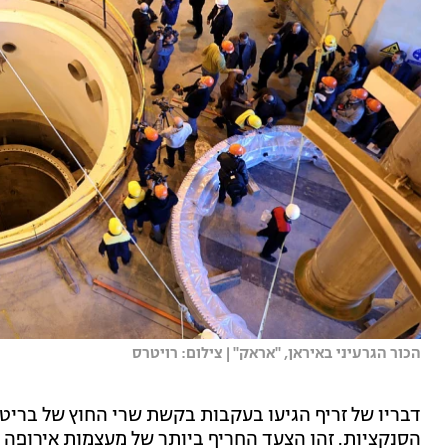
הכור הגרעיני באיראן, ''אראק'' | צילום: רויטרס
דבריו של זריף הגיעו בעקבות בקשת שרי החוץ של בריטני
הסנקציות. זהו הצעד החריף ביותר של מעצמות אירופה 