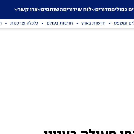
.
Application error: a clien
ים כפולים
מדורים
לוח שידורים
השותפים
צרו קשר
ים ומשפט
חדשות בארץ
חדשות בעולם
כלכלה וצרכנות
ת