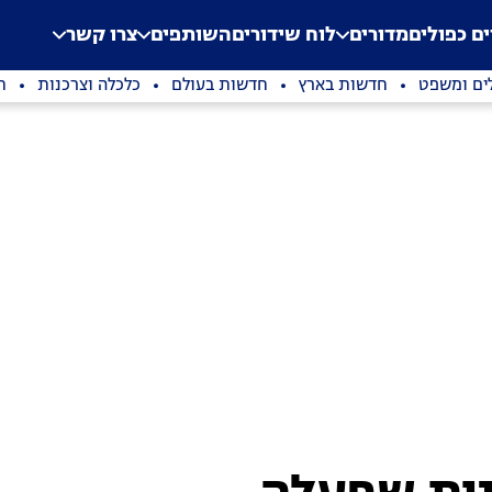
.
Application error: a clien
ים כפולים
מדורים
לוח שידורים
השותפים
צרו קשר
ים ומשפט
חדשות בארץ
חדשות בעולם
כלכלה וצרכנות
ת