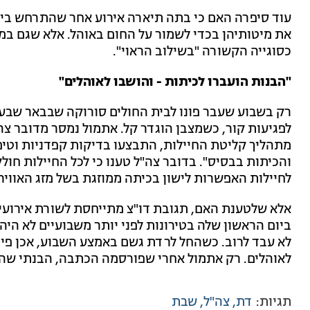
עוד סיפרה האם כי בתה תיארה אירוע אחר שהתרחש בימי
את מיטותיהן בכדי לשמור על החום באוהל. אלא שגם ב
כסוגייה הקשורה "בשילוב הראוי".
"הבנות הועברו לכיתות - והושבו לאוהלים"
לפגיעות קור, כשמצבן הוגדר קל. אתמול נמסר מדובר צ
מתהליך קליטת החיילות, התבצעו בדיקות קפדניות וטיפ
והכיתות בבסיס". בדובר צה"ל טענו כי לכל החיילות חולק
לחיילות האפשרות לישון בכיתה ממוזגת בשל מזג האוויר
אלא שלטענת האם, תגובת דו"צ מתייחסת לשורת אירועי
ביום הראשון שלה בטירונות לפני יותר משבועיים לא הי
לא עבד לרוב. כשהחל לרדת גשם באמצע השבוע, אכן פינו 
לאוהלים. רק אתמול אחרי שפורסמה הכתבה, הבנתי שה
תגיות:
דת
צה"ל
שבת