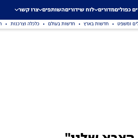
.
Application error: a clien
ים כפולים
מדורים
לוח שידורים
השותפים
צרו קשר
ים ומשפט
חדשות בארץ
חדשות בעולם
כלכלה וצרכנות
ת