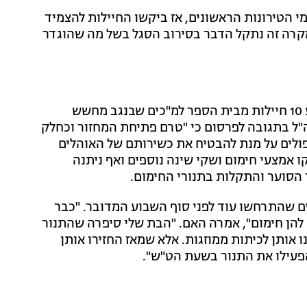
 הטירונות הראשונים, אז ביקשו החיילות להצמיד
מקרה זה נתקל הדבר בסירוב הסגל בשל מה שהוגדר
רק בשבוע שעבר פונו לבית החולים סורוקה שבבאר שבע 10 חיילות מבית הספר למ"כים שבנגב מחשש
ה"ל בתגובה לפרסום כי "טרם פתיחת המחזור וכחלק
ולים על מנת להבטיח את כשירותם של האוהלים
ו אמצעי חימום ושקי שינה נוספים ואף ניתנה
 הסוער והתקלות בתנורי החימום.
ם שהתרחשו עוד לפני סוף השבוע המדובר. "כבר
ה להן חימום", אמרה האם. "הבת שלי סיפרה שהתנור
אותן לכיתות ממוזגות. אלא שמאז החזירו אותן
פעילו את התנור בשעת הט"ש".