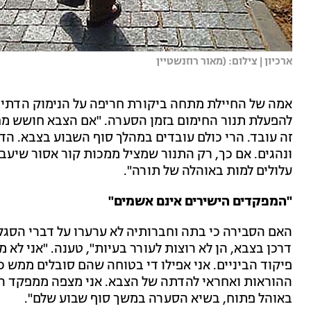
ארכיון | צילום: (מאור רוזנשטיין
אמה של החיילת מתחה ביקורת חריפה על הנימוק הדתי 
להפעלת תנור החימום בזמן הסערה. "אם הצבא חושש מחיל
זה עובד. הרי כולם עובדים במהלך סוף השבוע בצבא. הדב
ונהגים. אם כך, רק התנור שמציל ממכות קור אסור שיעב
עלולים למות באוהלה של תורה".
"המפקדים הישירים אינם אשמים"
האם הסבירה כי בתה וחברותיה לא ערערו על דברי הסגל 
דרכן בצבא, הן לא רוצות לעורר בעיות", טענה. "אני ל
פיקוד הביניים. אני אפילו די בטוחה שהם סובלים ממש 
ההוראות ואחראי להדתה של הצבא. אני מצפה ממפקד הב
באוהל פתוח, בשיא הסערה במשך סוף שבוע שלם".