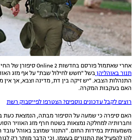
אחרי שאתמול פורסם בחדשות 2 Online סיפורן של החיילות
תנור באוהליהן
בשל "חשש לחילול שבת" על אף מזג האוו
התנהלות הצבא. "יש זיקה בין דת, מדינה וצבא, אך אי
האם בעקבות המקרה.
רוצים לקבל עדכונים נוספים? הצטרפו לפייסבוק רשת
האם סיפרה כי שמעה על הסיפור מבתה, הנמצאת כעת בט
וחברותיה למחלקה נמצאות בשטח חרף מזג האוויר הסוער
משמעותית במידות החום. "התנור שמוצב באוהל עובד רק 
להן להפעיל את התנורים בעצמן, וכי הדבר מותר רק לגורם