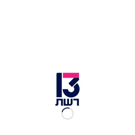
כוחות צה"ל בשטחים (ארכיון) | צילום: נאסר אישתייה, פלאש 90
מדובר צה"ל נמסר הערב (חמישי) כי בהתאם להערכת
המצב הביטחונית ולהנחיית הדרג המדיני, במהלך
ראש השנה יוטל סגר כללי על אזור יהודה ושומרון, וכן
ייסגרו המעברים ברצועת עזה.
הסגר יחל הלילה בחצות, כאשר פתיחת המעברים
והסרת הסגר עתידה להתבצע ביום ראשון בשעה
23:59, בכפוף להערכת המצב. עוד נמסר כי הטלת
הסגר בחול המועד ובשאר חגי תשרי תקבע בהמשך
ובהתאם להערכת המצב. במהלך הסגר יתאפשר מעבר
במקרים הומניטריים, רפואיים וחריגים בלבד ובכפוף