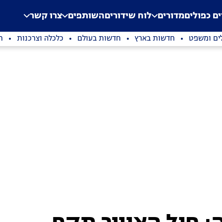
.
Application error: a clien
ים כפולים
מדורים
לוח שידורים
השותפים
צרו קשר
ים ומשפט
חדשות בארץ
חדשות בעולם
כלכלה וצרכנות
ת