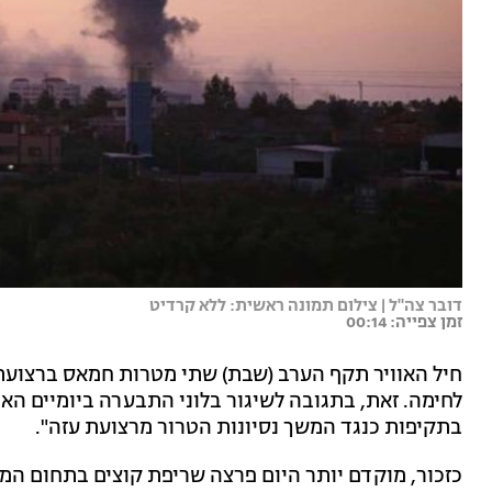
דובר צה"ל | צילום תמונה ראשית: ללא קרדיט
זמן צפייה: 00:14
חיל האוויר תקף הערב (שבת) שתי מטרות חמאס ברצועת 
לחימה. זאת, בתגובה לשיגור בלוני התבערה ביומיים האחר
בתקיפות כנגד המשך נסיונות הטרור מרצועת עזה".
כזכור, מוקדם יותר היום פרצה שריפת קוצים בתחום ה