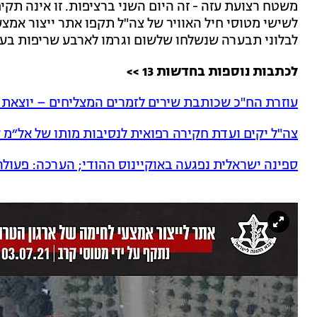
משטח רצועת עזה - זה היום השני ברציפות. זו אינה תק
לשישי
מטוסי חיל האוויר של צה"ל תקפו אתר ייצור אמצ
לבלוני תבערה שנשלחו שלשום וגרמו לארבע שריפות בעו
לכתבות נוספות בחדשות 13 >>
עוזרת הח"כ שכותבת שירים לזמרים המצליחים – יוצאת
צה"ל יקים ועדת חקירה רפואית לנסיבות מותו של אל״מ 
ספינה ישראלית נפגעה באוקיינוס ההודי; הערכה: פעולה