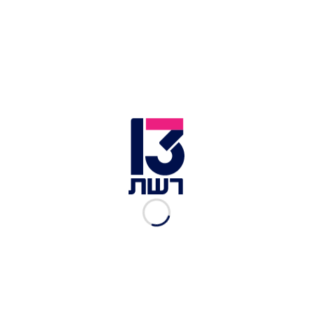
שלך לא היה שלם, עשית כל תפקיד במסירות מטורפת
ולעיתים אפילו גם התייעצת עם אחרים, אבל תמיד
ידעת - שאתה כנראה יודע קצת יותר טוב. עדיין, זה
לא מנע מהמפקדים ומהחיילים שלך להתאהב בך. אני
יכולה להבין אותם.. מג"ד חודשיים זה לא מספיק, שלא
תתלהב, אני בטוחה שאתה קצת מובך, אבל לפחות
שברת את השרשרת. הקרבת מספיק. אני יודעת שלא
היית רוצה למות אחרת. אתה המפקד שאני מאחלת
לכל חיילי צה"ל בעת הזו".