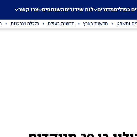
.
Application error: a clien
ים כפולים
מדורים
לוח שידורים
השותפים
צרו קשר
ים ומשפט
חדשות בארץ
חדשות בעולם
כלכלה וצרכנות
ת