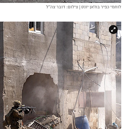
לוחמי כפיר בח'אן יונס | צילום: דובר צה"ל