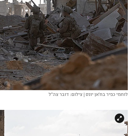
לוחמי כפיר בח'אן יונס | צילום: דובר צה"ל