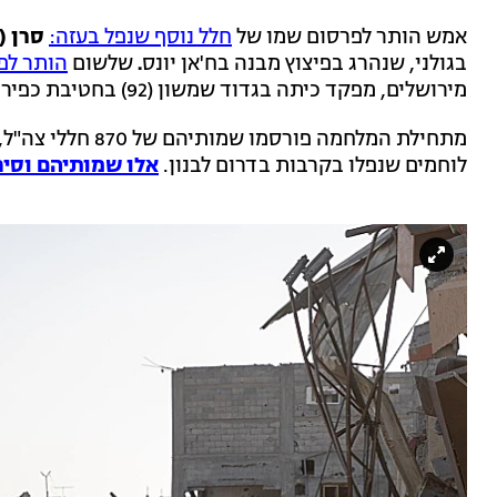
אמש הותר לפרסום שמו של
חלל נוסף שנפל בעזה:
סרן (
בגולני, שנהרג בפיצוץ מבנה בח'אן יונס
.
שלשום
הותר לפ
מירושלים, מפקד כיתה בגדוד שמשון (92) בחטיבת כפיר, שנהרג מירי RPG בח'אן יונס.
לוחמים שנפלו בקרבות בדרום לבנון.
אלו שמותיהם וסיפ