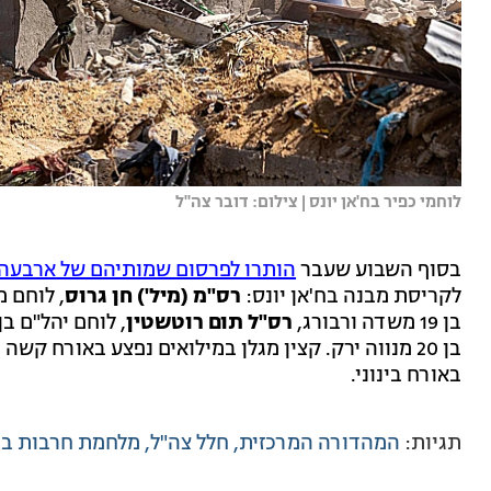
לוחמי כפיר בח'אן יונס | צילום: דובר צה"ל
בסוף השבוע שעבר
הותרו לפרסום שמותיהם של ארבעה 
לקריסת מבנה בח'אן יונס:
רס"מ (מיל') חן גרוס
, לוחם מגלן בן 
בן 19 משדה ורבורג,
רס"ל תום רוטשטין
, לוחם יהל"ם בן 23 מרמת גן, 
בן 20 מנווה ירק. קצין מגלן במילואים נפצע באורח ק
באורח בינוני.
תגיות:
המהדורה המרכזית
חלל צה"ל
מלחמת חרבות בר