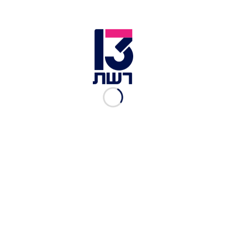
ברצועה. חייל שהוצב במקום הופתע, לאחר שככל
הנראה חשב שמדובר במחבל פלסטיני המתקרב
למוצב - ופתח בירי הקטלני.
אביטן התנדב בזק"א, ובארגון ספדו לו: "קובי היה איש
חסד שהקדיש את חייו למען הכלל ומסר את נפשו
למען עם ישראל. במסגרת התנדבותו בזק"א נרתם
קובי לפעול בכל אירוע, גם בזירות קשות ומורכבות
ביותר". עוד נמסר: "לפני שנים כשהצטרף לזק"א, כתב
קובי למפקד זק"א אילת הרב שמעון אייזנבך כי 'כל
חסד שאפשר לעשות - אני מוכן באהבה' וכך היה".