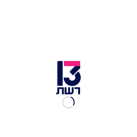
מימין: רב-סרן דביר ציון רווח וסרן איתן ישראל שכנזי | צילום:
אלמוג קולט, צוות הוליווד 162
הבוקר הותר לפרסום שמו של
החלל השני שנפל
אתמול מפגיעת נ"ט בבית חאנון
:
רב-סרן דביר ציון
רווח,
בן 28 מירושלים, מפקד פלוגה בגדוד 932 של
חטיבת הנח"ל. הלווייתו התקיימה היום בשעה 12:30
בבית העלמין הצבאי בהר הרצל.
אמש הותר לפרסום שמו של
חלל צה"ל נוסף שנפל
באותו הקרב:
סרן איתן ישראל שכנזי,
בן 24 מעלי,
סגן מפקד פלוגה בגדוד 932 של חטיבת הנח"ל. שני
לוחמים נוספים מאותו הגדוד נפצעו באורח קשה
בתקרית.