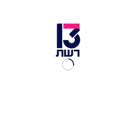
מוחמד בשיר, פעיל בכוח קודס, בתמונה עם חסן נסראללה |
צילום: תקשורת שב''כ