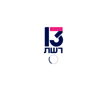
חטופים נוספים. על ממשלת ישראל בסיוע המתווכות
לאשר עוד היום את העסקה שנמצאת כיום על שולחן
הדיונים - ולאפשר שיקום לחטופים החיים, וקבורה
בכבוד לכלל החללים והנרצחים החטופים, ולהשיב את
התקווה למדינת ישראל".
מתוך הסרטון שפרסם חמאס: יורם מצגר, חיים פרי ועמירם קופר