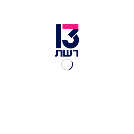
והכול נהיה לבן"
ההתכתבות בין ההורים בצופים לראש השבט | צילום: חדשות 13
בתום האירוע, מדריכה בשבט "בן יהודה" סיפרה על
רגעי המתח: "הלכנו לסדר משהו בתיקים שהיו על
הגבעה. פתאום אחת מהבנות שאלה אותי 'מה יש
בשמיים?' ראינו פיצוצים. תוך שנייה ההורים התחילו
להתקשר". לדבריה, חלק מהחניכים נכנסו ללחץ וחלקם