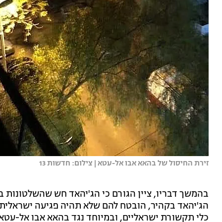
זירת החיסול של בהאא אבו אל-עטא | צילום: חדשות 13
בהמשך דבריו, ציין הגורם כי הג'יהאד חש שהשלטונות ב
הג'יהאד בקהיר, הובטח להם שלא תהיה פגיעה ישראלית 
כלי תקשורת ישראליים, ובמיוחד נגד בהאא אבו אל-עטא".