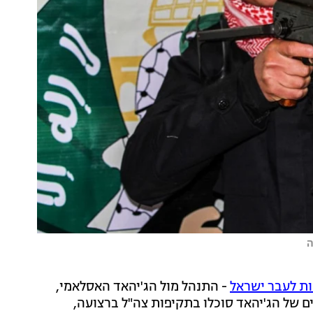
ה
- התנהל מול הג'יהאד האסלאמי,
מנהיג הארגון בהאא אבו אל-עטא. 25 מחבלים של הג'יהאד סוכלו בתקיפות צה"ל ברצועה,