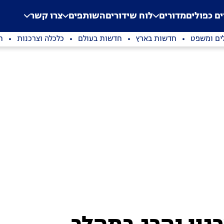
.
Application error: a clien
ים כפולים
מדורים
לוח שידורים
השותפים
צרו קשר
ים ומשפט
חדשות בארץ
חדשות בעולם
כלכלה וצרכנות
ת