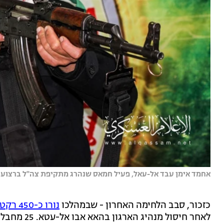
אחמד אימן עבד אל-עאל, פעיל חמאס שנהרג מתקיפת צה''ל ברצוע
כזכור, סבב הלחימה האחרון - שבמהלכו
נורו כ-450 רקטות לעבר ישראל
לאחר חיסול 