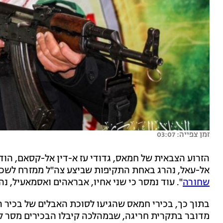
זמן צפייה: 03:07
הזרוע הצבאית של חמאס, גדודי עז א-דין אל-קסאם, הודי
אל-עאל, נהרג באחת התקיפות שביצע צה"ל ממזרח לשכו
שחורה
". עוד נמסר כי שני אחיו, אבראהים ואסמאעיל, נ
בתוך כך, בכירי חמאס שהגיעו לסוכת האבלים של בכיר 
מדובר בתקרית חריגה, שבמהלכה קיבלו הבכירים מסר לפ