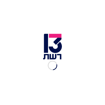
על–ידי לוחמי כיפת ברזל. בתגובה לירי, צה"ל מסר כי
תקף באמצעות מטוסי קרב וכלי טיס יעדים של חמאס
ברצועת עזה, ביניהם מחנה צבאי המשמש את הכוח
הימי ותשתית תת קרקעית. מדובר בפעם הראשונה
מאז סבב הלחימה האחרון שבה צה"ל פוגע במטרות
של הארגון השולט ברצועה, ולא ביעדים של הג'יהאד
האסלאמי.
"ארגון הטרור חמאס אחראי לכל הנעשה ברצועת עזה
וממנה והוא שיישא בהשלכות לפעולות הטרור
המופעלות נגד אזרחי ישראל", נמסר מצה"ל לאחר
התקיפה ברצועה
.