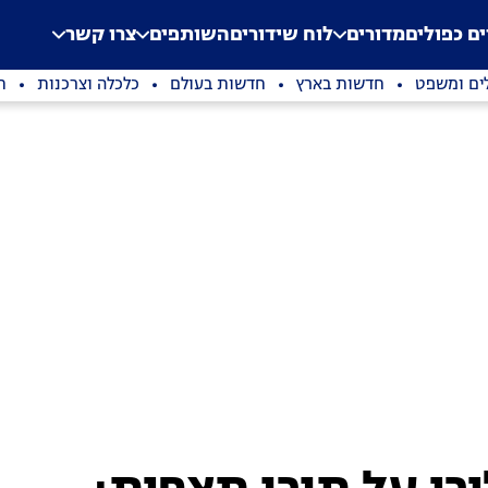
.
Application error: a clien
ים כפולים
מדורים
לוח שידורים
השותפים
צרו קשר
ים ומשפט
חדשות בארץ
חדשות בעולם
כלכלה וצרכנות
ת