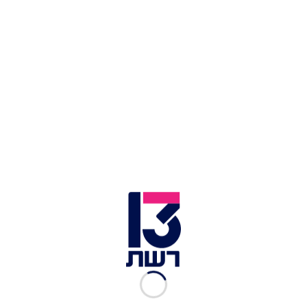
"ב-4:45-4:30 ישנתי מאוד חזק וכולם חיפשו את
הקב"ט של המועצה ופשוט לא הצליחו להעיר את
הקב"ט", סיפר אייל חג'בי, קב"ט המועצה האזורית
שער הנגב. "נאלצו לשלוח שליחה לבית שלי שתדפוק
לי על הדלת ותזמזם הפעמון. אז אני קם בבוקר, שומע
את זה, כולי בחרדה".
עוד בחדשות 13:
גל תקיפות נרחב ברצועה; נמשכים המטחים לעבר
העוטף
בעקבות ההסלמה בדרום: גדל הסיכוי לממשלת
אחדות • פרשנות
אלה הרשויות שהחליטו לא לקיים מחר לימודים;
החלטה סופית – מחר