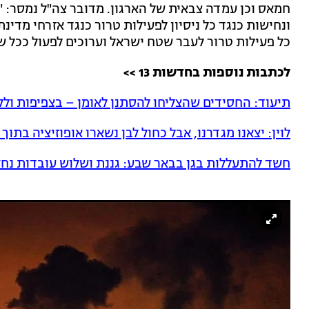
חמאס וכן עמדה צבאית של הארגון. מדובר צה"ל נמסר: 
ונחישות כנגד כל ניסיון לפעילות טרור כנגד אזרחי מדינ
כל פעילות טרור לעבר שטח ישראל וערוכים לפעול ככל ש
לכתבות נוספות בחדשות 13 >>
תיעוד: החסידים שהצליחו להסתנן לאומן – בצפיפות ול
לוין: יצאנו מגדרנו, אבל כחול לבן נשארו אופוזיציה בתו
חשד להתעללות בגן בבאר שבע: גננת ושלוש עובדות נח