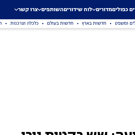
.
Application error: a clien
ים כפולים
מדורים
לוח שידורים
השותפים
צרו קשר
ים ומשפט
חדשות בארץ
חדשות בעולם
כלכלה וצרכנות
ת