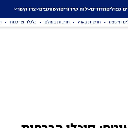
.
Application error: a clien
ים כפולים
מדורים
לוח שידורים
השותפים
צרו קשר
ים ומשפט
חדשות בארץ
חדשות בעולם
כלכלה וצרכנות
ת