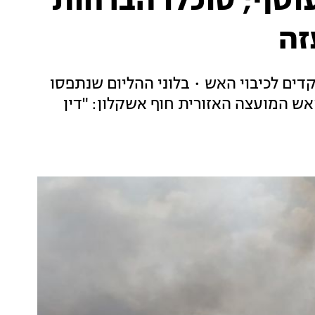
יפות בעוטף; סוכלו הברחות
זה
דים לכיבוי האש • בלוני ההליום שנתפסו
ש המועצה האזורית חוף אשקלון: "דין