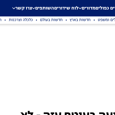
.
Application error: a clien
ים כפולים
מדורים
לוח שידורים
השותפים
צרו קשר
ים ומשפט
חדשות בארץ
חדשות בעולם
כלכלה וצרכנות
ת