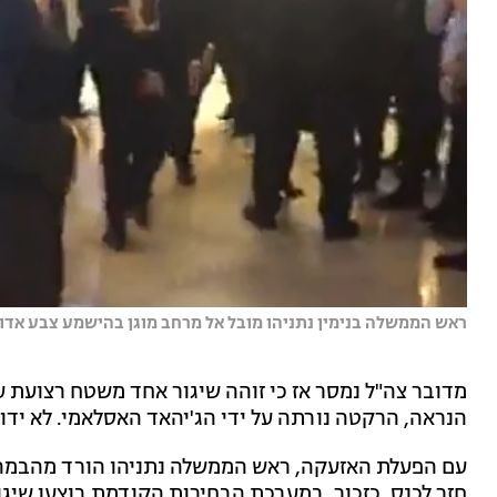
ראש הממשלה בנימין נתניהו מובל אל מרחב מוגן בהישמע צבע אדום ב
מדובר צה"ל נמסר אז כי זוהה שיגור אחד משטח רצועת עזה
הנראה, הרקטה נורתה על ידי הג'יהאד האסלאמי. לא ידוע 
עם הפעלת האזעקה, ראש הממשלה נתניהו הורד מהבמה וה
חזר לכנס. כזכור, במערכת הבחירות הקודמת בוצעו שיגור