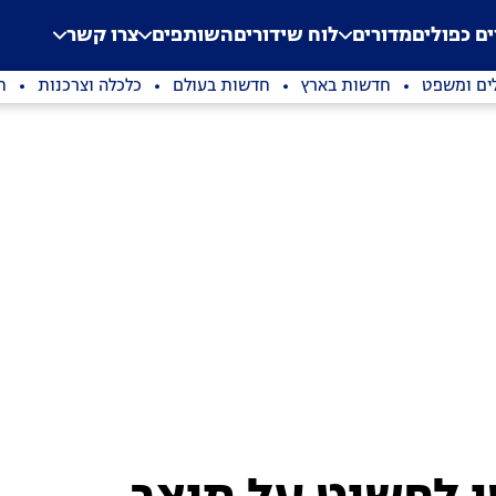
.
Application error: a clien
ים כפולים
מדורים
לוח שידורים
השותפים
צרו קשר
ים ומשפט
חדשות בארץ
חדשות בעולם
כלכלה וצרכנות
ת