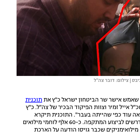
ס | צילום: דובר צה"ל
 שאמש אישר שר הביטחון ישראל כ"ץ את
תוכנית
"ל אייל זמיר וצוות הפיקוד הבכיר של צה"ל. כ"ץ
ה עוד כפי שהייתה בעבר". התוכנית תיקרא
"מרכבות גדעון ב'", ובמסגרתה ישלחו צווי המילואים הנדרשים לביצוע המתקפה. כ-60 אלף לוחמי מילואים
ום צו גיוס לטובת המבצע, ובנוסף יקבלו 20 אלף מילואימניקים שכבר גויסו הודעה על הארכת