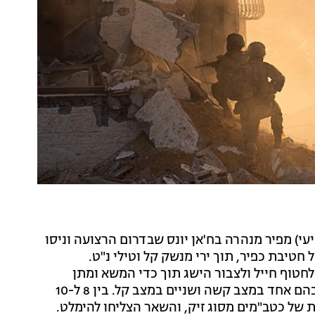
ר (רביעי) מפיר מנהרה בח'אן יונס שבדרום הרצועה וניסו
 חטיבת כפיר, תוך ירי מנשק קל וטילי נ"ט.
לחטוף חייל ולצבור הישג תוך כדי המשא ומתן
לעסקה. שלושה לוחמים מהגדוד נפצעו מירי המחבלים, בהם אחד במצב קשה ושניים במצב קל. בין 8 ל-10
ת של כטב"מים מסוג זיק, והשאר הצליחו להימלט.