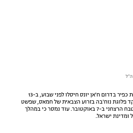
ה"ל
הבוקר נמסר מדובר צה"ל כי כוחות צוות הקרב של חטיבת כפיר בדרום ח'אן יונס חיסלו לפני שבוע, ב-13
לה, מפקד פלוגת נוח'בה בזרוע הצבאית של חמאס, שפשט
לשטח הארץ ולקח חלק בניסיון הפשיטה למוצב מארס בטבח הרצחני ב-7 באוקטובר. עוד נמסר כי במהלך
 ומדינת ישראל.