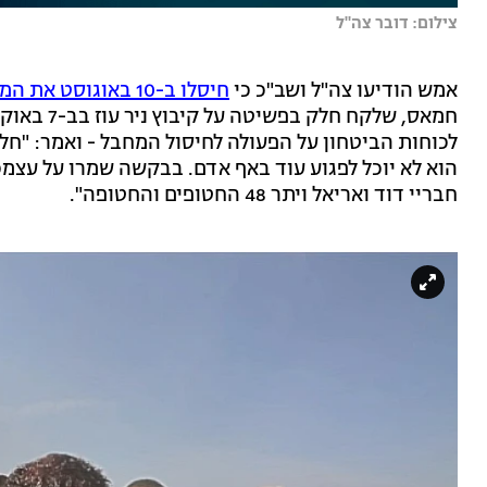
צילום: דובר צה"ל
אמש הודיעו צה"ל ושב"כ כי
חיסלו ב-10 באוגוסט את המחבל ג'יהאד כמאל סאלם נג'אר
חמאס, שלקח
לכוחות הביטחון על הפעולה לחיסול המחבל - ואמר: "ח
הוא לא יוכל לפגוע עוד באף אדם. בבקשה שמרו על עצמ
חבריי דוד ואריאל ויתר 48 החטופים והחטופה".