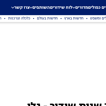
.
Application error: a clien
ים כפולים
מדורים
לוח שידורים
השותפים
צרו קשר
ים ומשפט
חדשות בארץ
חדשות בעולם
כלכלה וצרכנות
ת