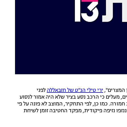
 המצרים",
ירי טילי הנ"ט של חזבאללה
לפני
ם, מעלים כי הרכב נסע בציר שלא היה אמור לנסוע
מורה. כמו כן, לפי התחקיר, המוצב לא פונה על פי
 הושאר פתוח. על כן, מפקד גדוד 402 וסגנו ננזפו נזיפה פיקודית, מפקד החטיבה זומן לשיחת