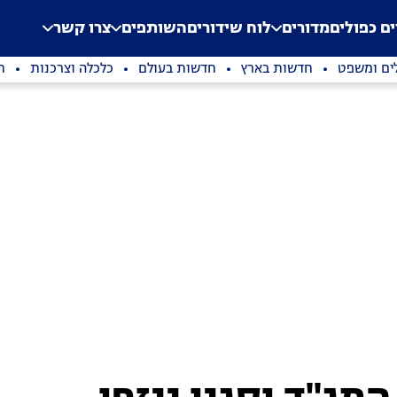
.
Application error: a clien
ים כפולים
מדורים
לוח שידורים
השותפים
צרו קשר
ים ומשפט
חדשות בארץ
חדשות בעולם
כלכלה וצרכנות
ת