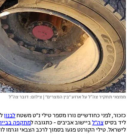
ממצאי תחקיר צה''ל על ארוע ״בין המצרים״ | צילום: דובר צה''ל
כזכור, לפני כחודשיים נורו מספר טילי נ"ט משטח
לבנון
לע
ליד בסיס
צה"ל
ביישוב אביבים - כתגובה ל
מתקפה בביירו
לישראל. טילי הקורנט פגעו בסמוך לרכב הצבאי וגרמו לו 