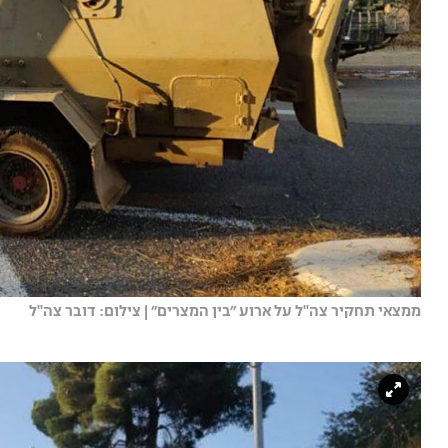
ממצאי תחקיר צה''ל על ארוע ״בין המצרים״ | צילום: דובר צה''ל