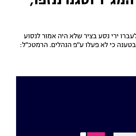
המג"ד וסגנו ננזפו,
ברו ירי נסע בציר שלא היה אמור לנסוע
פה פיקודית, בטענה כי לא פעלו ע"פ הנהלים. הרמטכ"ל: