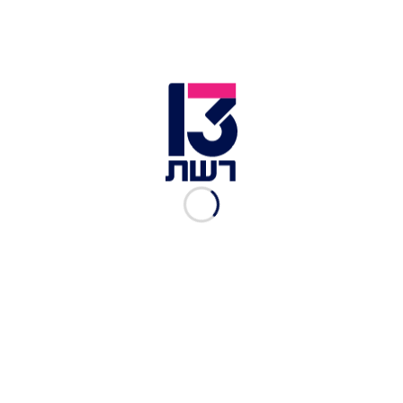
לא טרח או לא רצה לבדוק. דבריו של שגיב הם מס
שפתיים כדי שהמשטרה תוכל להמשיך בקמפיין
השקרים והכפשת המחאה. נגיש נגדו תביעת דיבה
אישית על הנזק התדמיתי הכבד שגרם לנו. אנו מצפים
מהמשטרה להדיחו מהופעות בתקשורת עד לבירור
מקיף. לאור התנהלותו הרשלנית לא ברור איך הוא
מנהל חקירות".
לכתבות נוספות בחדשות 13 >>
מדינה במחאה: עצורים בעימותים עם שוטרים בתל
אביב ובירושלים
זוהר: "כחול לבן כבר לא שותפה קואליציונית – אלא
סכנה למדינה"
400 רשתות קראו למרד: "מסחר לא מידבק, נערכים
לפתיחה עוד שבוע"