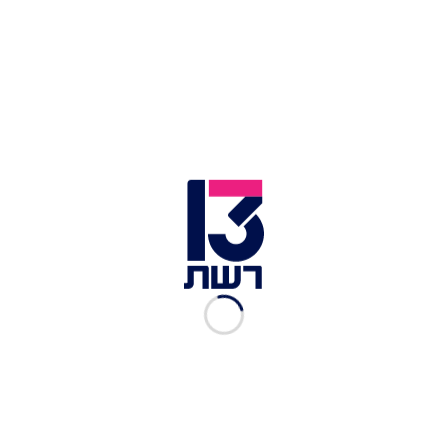
וכן כי "התנהלות ישראל יכולה להשפיע על
יישומה". המשלחת המצרית עזבה את רצועת עזה,
לאחר שקיימה דיונים עם בכירי תנועת החמאס ותגיע
חזרה לישראל כדי לדון בעצירת ההסלמה.
לכתבות נוספות בחדשות 13 >>
האסטרטגיה של אבו מאזן: פנייה לדעת הקהל
הישראלית • פרשנות
רקטה שוגרה לעבר עוטף עזה – אין נפגעים בגוף
מחווה מרגשת: יוצא צבא בן 104 קיבל 70 אלף ברכות
ליום האהבה