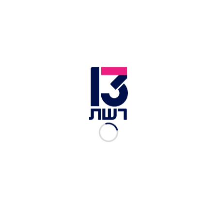
משום שאין להם ברירה אחרת. כשנשמעת האזעקה,
הם מוכרחים להיכנס אל המרחב המוגן בתוך 15 שניות
בלבד.
לכתבות נוספות בחדשות 13:
הירי לדרום נמשך: פצועה בינוני מפגיעה ישירה בבית
באשקלון
לצד הדיווחים על מגעים לרגיעה: רקטות על אשדוד
ואשקלון • חי
מטחים נורו לעבר אשקלון ועוטף עזה; צה"ל תקף
ברצועה