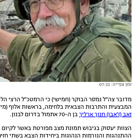
זמן צפייה: 07:22
מדובר צה"ל נמסר הבוקר (חמישי) כי הרמטכ"ל הרצי הלו
המבצעית והתרבות הצבאית בלחימה, בראשות אלוף (מיל'
זאב (ז'אבו) חנוך ארליך
בן ה-70 אתמול בדרום לבנון.
הצוות יעסוק בגיבוש תמונת מצב מפורטת באשר לקיום מ
ההתנהגות והנורמות הנהוגות ביחידות הצבא בשתי חזיתות