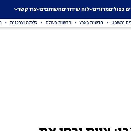
.
Application error: a clien
ים כפולים
מדורים
לוח שידורים
השותפים
צרו קשר
ים ומשפט
חדשות בארץ
חדשות בעולם
כלכלה וצרכנות
ת