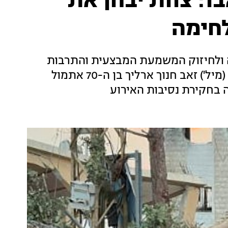
ו: צוות יבחן את
חימה
ה ולחיזוק המשמעת המבצעית והתרבות
הצבאית בלחימה, בעקבות האירוע בו נפל רס"ן (מיל') זאב חנוך ארליך בן ה-70 אתמול
 בחקירת נסיבות האירוע