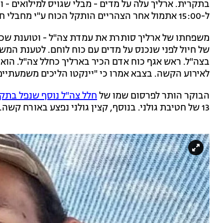
בתקרית. ארליך עלה על מדים - מבלי שגויס למילואים - 
ל-15:00 אתמול אחר הצהריים הותקל הכוח ע"י מחבלי חיזבאללה.
משפחתו של ארליך סותרת את עמדת צה"ל - וטוענת שכני
של חיול לפני שנכנס על מדים עם כוח לוחם. לטענת המש
בצה"ל. ראש אגף כוח אדם הכיר בארליך כחלל צה"ל. הוא
לאירוע הקשה. בצבא אמרו כי "יינקטו הליכים משמעתיים
הבוקר הותר לפרסום שמו של
חלל צה"ל נוסף שנפל בתק
13 של חטיבת גולני. בנוסף, קצין גולני נפצע באורח קשה.