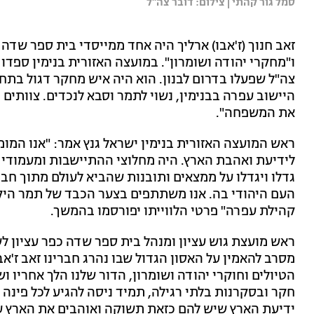
סמל גור קהתי | צילום: דובר צה"ל
זאב חנוך (ז'אבו) ארליך היה אחד ממייסדי בית ספר שדה 
צה"ל שפעלו בדרום לבנון. הוא היה איש מחקר דגול בתחו
היישוב עפרה בבנימין, נשוי לתמר וסבא לנכדים. צוותים
את המשפחה".
ראש המועצה האזורית בנימין ישראל גנץ אמר: "אנו המו
לידיעת ואהבת הארץ. היה מחלוצי ההתיישבות ומעמודי 
גדלו ויגדלו על ממצאים ותובנות שהביא לעולם מתוך חב
העם היהודי בה. אנו משתתפים בצער הכבד של תמר היק
קהילת עפרה" פרטי הלווייתו יפורסמו בהמשך.
ראש מועצת גוש עציון ומנהל בית ספר שדה כפר עציון לשע
מסרב להאמין על האסון הגדול שבו נהרג חברינו זאב ז'אב
הטיולים וחוקרי יהודה ושומרון, הדור שלנו הלך אחריו 
חקר ובסקרנות בלתי רגילה, תמיד ניסה להגיע לכל פינה 
ידיעת הארץ שיש להם כזאת תשוקה ואוהבים את הארץ עד 