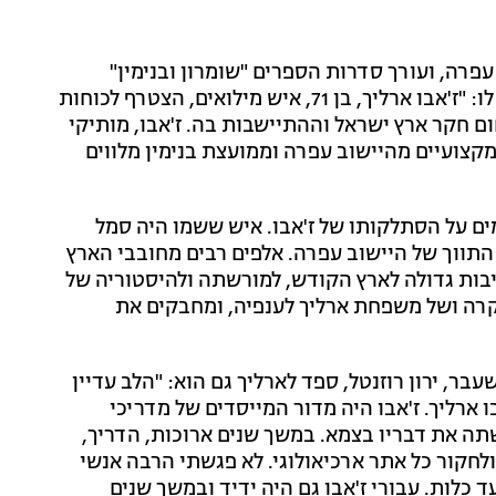
עפרה, ועורך סדרות הספרים "שומרון ובנימין"
ו"מחקרי יהודה ושומרון". במועצה האזורית בנימין ספדו לו: "ז'אבו ארליך, בן 71, איש מילואים, הצטרף לכוחות
ם חקר ארץ ישראל וההתיישבות בה. ז'אבו, מותיקי
 מקצועיים מהיישוב עפרה וממועצת בנימין מלווים
מים על הסתלקותו של ז'אבו. איש ששמו היה סמל
התווך של היישוב עפרה. אלפים רבים מחובבי הארץ
יבות גדולה לארץ הקודש, למורשתה ולהיסטוריה של
רה ושל משפחת ארליך לענפיה, ומחבקים את
בר, ירון רוזנטל, ספד לארליך גם הוא: "הלב עדיין
ו ארליך. ז'אבו היה מדור המייסדים של מדריכי
ושתה את דבריו בצמא. במשך שנים ארוכות, הדריך,
ולחקור כל אתר ארכיאולוגי. לא פגשתי הרבה אנשי
כלות. עבורי ז'אבו גם היה ידיד ובמשך שנים