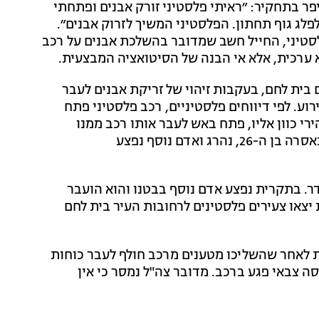
פר בתחקיר: ״ראיתי פלסטיני זורק אבנים ופתחתי
לפלג גוף תחתון. הפלסטיני המשיך לזרוק אבנים״.
סטיני, החייל חשב שמדובר בהשלכת אבנים על רכב
 ערכית, אלא אי הבנה של הסיטואציה המבצעית.
בית לחם, בעקבות זיהוי של זריקת אבנים לעבר
וע. לפי דיווחים פלסטיניים, רכב פלסטיני פתח
י כוון אליו, פתח באש לעבר אותו רכב ממנו
נפתחה האש ופגע ביורים. פלסטיני בשם אחמד ג'מאל מנאסרה בן ה-26, נהרג ואדם נוסף נפצע
ר. בתקרית נפצע אדם נוסף בבטנו והוא הועבר
יצאו צעירים פלסטינים לרחובות העיר בית לחם
ת לאחר שהשליכו מטענים מרכב חולף לעבר כוחות
ה צבאי פגע ברכב. מדובר צה"ל נמסר כי אין