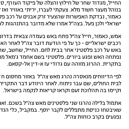
החייל, מגדוד שחר של חילוץ והצלה של פיקוד העורף, סי
בנוהל מעצר חשוד מלא. צעקתי לעברו, יריתי באוויר ואז 
כאמור, נבדקת האפשרות שהצעיר זרק אבנים על רכב פל
ישראלי ולכן פעל. בצה"ל אמרו שלא מדובר בהתנהגות לא
אמש, כאמור, חייל צה״ל פתח באש בעמדה צבאית בדרום 
רכבים ישראליים - כך על פי הודעת דובר צה"ל לאחר האיר
באש על רכב פלסטיני אחר בבית לחם. החייל, שחשב, שהיר
בתקרית. ההרוג מזוהה עם גדודי עז א-דין אל-קסאם.
לפי הדיווחים מנאסרה נהרג מאש צה"ל באזור מחסום חד
לבית החולים, שם עבר ניתוח. לאחר היוודע דבר התקרית 
וקיימו בה תהלוכת זעם וקראו קריאות לנקמה בישראל.
אתמול בלילה נהרגו שני פלסטינים מאש צה"ל בשכם. זא
שאיבטחו כניסת מתפללים לקבר יוסף. במקביל, כלי הנדס
נפגעים בקרב כוחות צה"ל.