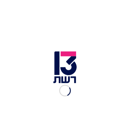
דגלי איראן לצד כרזה עם תמונת טראמפ ומצר הורמוז בטהרן |
צילום: רויטרס
נשיא ארה"ב דונלד טראמפ | צילום: רויטרס