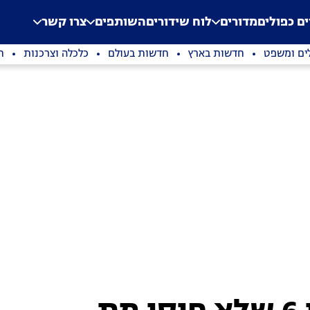
.
Application error: a clien
ים כפולים
מדורים
לוח שידורים
השותפים
צרו קשר
ים ומשפט
חדשות בארץ
חדשות בעולם
כלכלה וצרכנות
ת