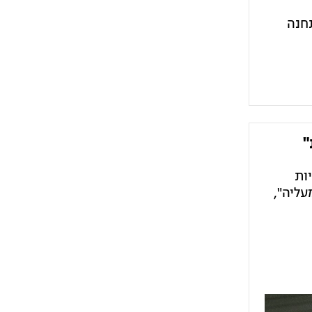
 התחנה
"
ות
עליה",