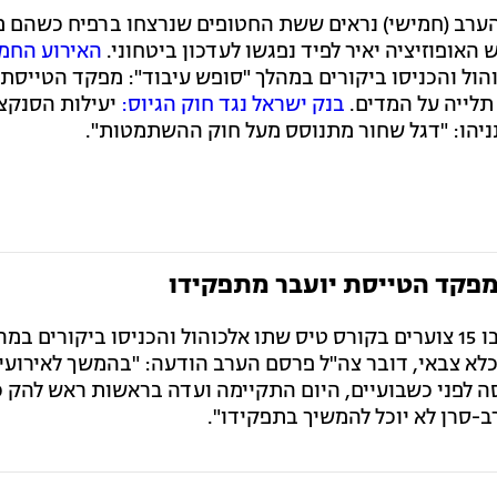
רב (חמישי) נראים ששת החטופים שנרצחו ברפיח כשהם מ
האופוזיציה יאיר לפיד נפגשו לעדכון ביטחוני.
האירוע החמו
אלכוהול והכניסו ביקורים במהלך "סופש עיבוד": מפקד הטייסת 
 תלייה על המדים.
בנק ישראל נגד חוק הגיוס:
יעילות הסנקצ
ניהו: "דגל שחור מתנוסס מעל חוק ההשתמטות".
 מפקד הטייסת יועבר מתפקידו
, בו 15 צוערים בקורס טיס שתו אלכוהול והכניסו ביקורים במ
לכלא צבאי, דובר צה"ל פרסם הערב הודעה: "בהמשך לאירועי
 לפני כשבועיים, היום התקיימה ועדה בראשות ראש להק כ
-סרן לא יוכל להמשיך בתפקידו".