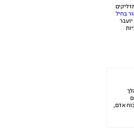
דליקים
ר בחיל
יועבר
יות
הלך
ם
וח אדם,