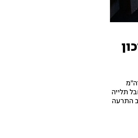
ון
ה"מ
בל תלייה
תב התרעה