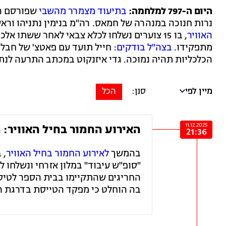
היום ה-797 למלחמה:
בתיעוד מצמרר מהשבי
שפורסם הע
נרות חנוכה במנהרה של חמאס. רה"מ בנימין נתניהו וראש 
האוויר
, בו 15 צוערים נשלחו לכלא צבאי לאחר ששתו 
מתפקידו.
בצה"ל בודקים
: חייל תועד עם פאטצ' של חבל
הכלכליות תהיה נמוכה. גדי איזנקוט במכתב התרעה לנת
מיין לפי
הכל
11.12.2025
האירוע החמור בחיל האוויר:
21:36
בהמשך
לאירוע החמור בחיל האוויר
"סופ"ש עיבוד" במלון אזרחי ונשלחו 
החריגים שהתקיימו בבית הספר לטיסה
בה הוחלט כי מפקד הטייסת בדרגת רב