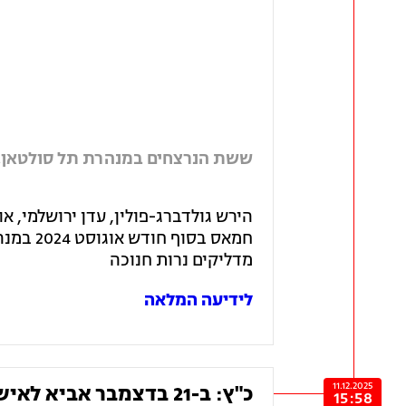
ששת הנרצחים במנהרת תל סולטאן, 
הירש גולדברג-פולין, עדן ירושלמי, או
חמאס בס
מדליקים נרות חנוכה
לידיעה המלאה
11.12.2025
כ"ץ: ב-21 בדצמבר אביא לאישור הממשלה את ההחלטה על סגירת גלי צה"ל
15:58