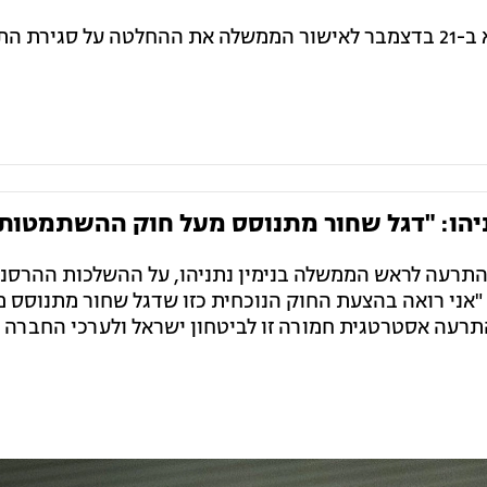
שר הביטחון ישראל כ"ץ הודיע כי יביא ב-21 בדצמבר לאישור הממשלה את ההחלטה על סגירת
יהו: "דגל שחור מתנוסס מעל חוק ההשתמטות
התרעה לראש הממשלה בנימין נתניהו, על ההשלכות ההרסני
אני רואה בהצעת החוק הנוכחית כזו שדגל שחור מתנוסס מ
 התרעה אסטרטגית חמורה זו לביטחון ישראל ולערכי החברה