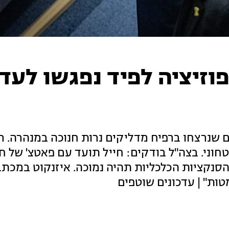
וזיציה לפיד נפגשו לעדכ
נרצחו ברפיח מדליקים נרות חנוכה במנהרה. ר
יטחוני. בצה"ל בודקים: חייל תועד עם פאטצ' של ח
 הסנקציות הכלכליות תהיה נמוכה. איזנקוט במכ
ות" | עדכונים שוטפים