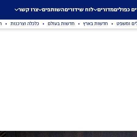
.
Application error: a clien
ים כפולים
מדורים
לוח שידורים
השותפים
צרו קשר
ים ומשפט
חדשות בארץ
חדשות בעולם
כלכלה וצרכנות
ת