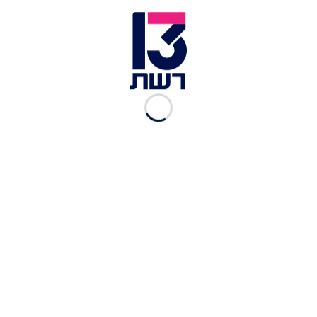
שמסרו נאמר: "אנחנו כאן כדי להבהיר - היציאה
לכיבוש עזה היא החלטה בלתי-חוקית וחסרת הצדקה
ביטחונית. מדובר במהלך פוליטי ומסוכן שאינו משרת
את אזרחי ישראל, ואף מסכן באופן ממשי את חיי
החטופים". עוד הוסיפו: "אם יישלחו לנו צווי מילואים
בגין פעולה זו - לא נתייצב".
לידיעה המלאה