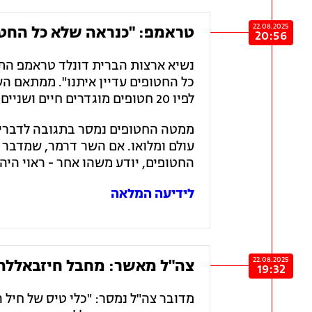
22.08.2025
טראמפ: "כנראה שלא כל החטופ
20:56
נשיא ארצות הברית דונלד טראמפ הת
כל החטופים עדיין איתנו". ממתאם הש
לפיו 20 חטופים מוגדרים חיים ושניים נוספים מוגדרים ככאלה עם חשש כבד לחייהם.
עולם ומלואו. אם השר דרמר, שמדבר 
החטופים, יודע משהו אחר - ראוי הי
לידיעה המלאה
22.08.2025
צה"ל מאשר: מחבל חיזבאללה ח
19:32