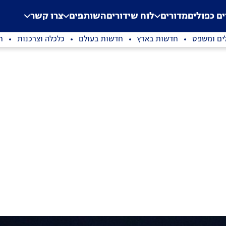
.
Application error: a clien
ים כפולים
מדורים
לוח שידורים
השותפים
צרו קשר
ים ומשפט
חדשות בארץ
חדשות בעולם
כלכלה וצרכנות
ת