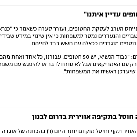
ים עדיין איתנו"
ייחס הערב לעסקת החטופים, ועורר סערה כשאמר כי "כנר
בויים והנעדרים נמסר למשפחות כי אין שינוי במידע שבידי 
ממטה החטופים נמסר בתגובה לדברים: "כבוד הנשיא, יש 50 חטופים. עבורנו, כל אחד וא
רק עם האמריקאים אבל לא טורח לדבר או להיפגש עם משפח
ה שיעדכן ראשית את המשפחות".
וסל בתקיפה אווירית בדרום לבנון