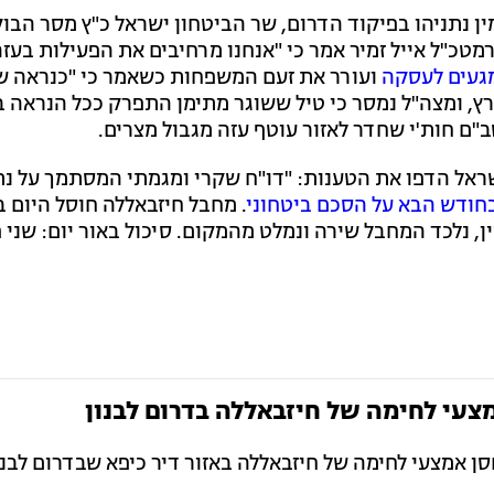
ן נתניהו בפיקוד הדרום, שר הביטחון ישראל כ"ץ מסר הבוק
רמטכ"ל אייל זמיר אמר כי "אנחנו מרחיבים את הפעילות בעזה
געים לעסקה
ועורר את זעם המשפחות כשאמר כי "כנראה ש
רץ, ומצה"ל נמסר כי טיל ששוגר מתימן התפרק ככל הנראה ב
"ם חות'י שחדר לאזור עוטף עזה מגבול מצרים.
שראל הדפו את הטענות: "דו"ח שקרי ומגמתי המסתמך על נת
בחודש הבא על הסכם ביטחוני
. מחבל חיזבאללה חוסל היום 
ן, נלכד המחבל שירה ונמלט מהמקום. סיכול באור יום: שני פ
עי לחימה של חיזבאללה בדרום לבנון
סן אמצעי לחימה של חיזבאללה באזור דיר כיפא שבדרום לבנו