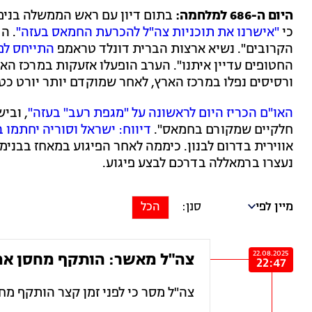
היום ה-686 למלחמה:
בתום דיון עם ראש הממשלה בנימי
כי
"אישרנו את תוכניות צה"ל להכרעת החמאס בעזה"
. ה
הקרובים". נשיא ארצות הברית דונלד טראמפ
התייחס למ
החטופים עדיין איתנו". הערב הופעלו אזעקות במרכז הא
ורסיסים נפלו במרכז הארץ, לאחר שמוקדם יותר יורט כטב
האו"ם הכריז היום לראשונה על "מגפת רעב" בעזה"
, ובי
חלקיים שמקורם בחמאס".
דיווח: ישראל וסוריה יחתמו 
אווירית בדרום לבנון. כיממה לאחר הפיגוע במאחז בבנימי
נעצרו ברמאללה בדרכם לבצע פיגוע.
מיין לפי
הכל
22.08.2025
צה"ל מאשר: הותקף מחסן אמצ
22:47
צה"ל מסר כי לפני זמן קצר הותקף מח