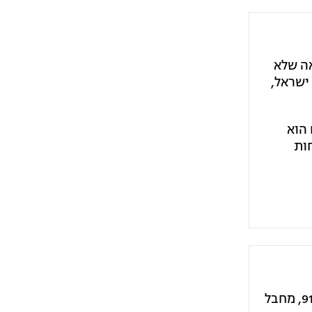
אה שלא
ישראל,
חת מהם הוא
ות
מדובר צה"ל נמסר: "כלי טיס של חיל האוויר תקף וחיסל מוקדם יותר היום (ו') בהכוונה של אוגדה 91, מחבל