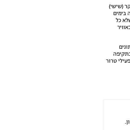
ר (שישי)
 בימים
לא כל
אוויר
ונים
בתקיפה
עילי טרור
ן.