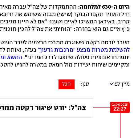
היום ה-630 למלחמה:
ההתמקדות של צה"ל עברה מאיראן
חיל האוויר תקפו הבוקר (שישי) מבנה ששימש את חיזבא
קרוב. באיראן המשיכו לאיים וטענו: "אם לא היינו מגיבי
כ"ץ איים גם הוא בחזרה: "הנחיתי את צה"ל להכין תוכנית
הערב יורטה רקטה ששוגרה ממרכז הרצועה לעבר העוטף, ל
להשלמת מטרות מבצע "מרכבות גדעון"
בעזה, ואותת לדר
יתפתחו אופציות פעולה שיוצגו לדרג המדיני".
המשא ומת
ומקיימים שיחות ישירות מול חמאס במטרה להגיע להסכם
מיין לפי
הכל
27.06.2025
צה"ל: יורט שיגור רקטה ממרכ
22:27