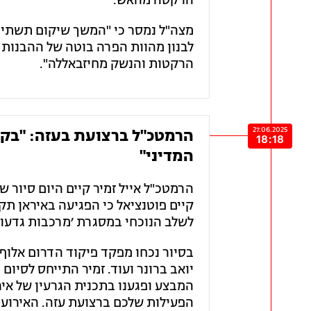
הרקטה מהאש.
מצה"ל נמסר כי "המשך שיקום תשתיו
לבנון מהוות הפרה בוטה של ההבנות ב
הרקטות והנשק מחיזבאללה".
27.06.2025
הרמטכ"ל ברצועת בעזה: "בקרוב
18:18
המדיני"
הרמטכ"ל אייל זמיר קיים היום סיור 
קיים פוטנציאל כי הפגיעה באיראן תק
לשלב הנוכחי במסגרת ׳מרכבות גדעון׳
יואב ברונר ועוד. זמיר התייחס לסיו
המבצע ופגענו בתכנית הגרעין של איר
הפעילות שלכם ברצועת עזה. האירוע