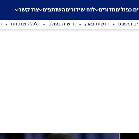
.
Application error: a clien
ים כפולים
מדורים
לוח שידורים
השותפים
צרו קשר
ים ומשפט
חדשות בארץ
חדשות בעולם
כלכלה וצרכנות
ת