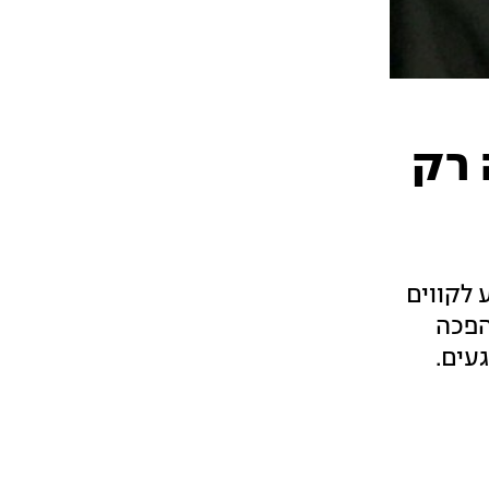
 רק
 לקווים
הפכה
עים.