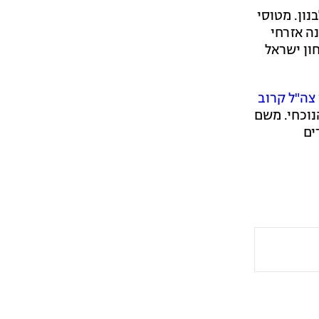
ון. מטוסי
ה אזרחי
חון ישראל
צה"ל קרוב
נוכחי. משם
ים