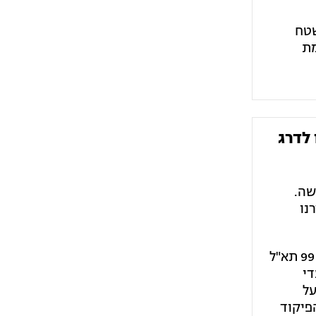
שטח
מת
 לדרג
שה.
נו
בסיור נכחו מפקד פיקוד הדרום אלוף יניב עשור, מפקד זרוע היבשה אלוף נדב לוטן, מפקד אוגדה 99 תא"ל
די
על
פיקוד