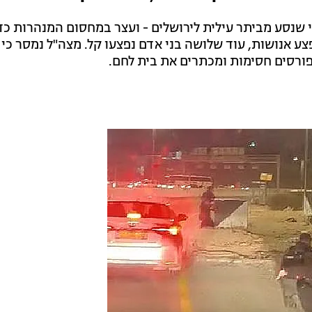
שנסע מביתר עילית לירושלים - ועצר במחסום המנהרות כד
געים יקבלו טיפול. ילד כבן 10 נפצע אנושות, עוד שלושה בני אדם נפצעו קל. מצה"ל נמסר 
ורסים חסימות ומכתרים את בית לחם.