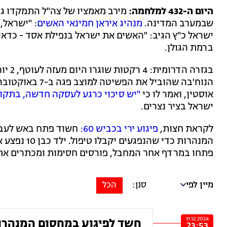
היום ה-432 למלחמה:
מירב מאמציו של צה"ל התמקדו גם 
שבמערב המדינה.
מנהיג איראן חמינאי האשים
: "ישראל,
ישראל כ"ץ הגיב: "האשים את ישראל בנפילת אסד - כדא
ברמת הגולן.
הנוח'בה שהוביל
אוסטין, ואמר לו כי
"יש סיכוי כרגע לעסקה חדשה, בתקו
ישראל בציר נצרים.
לקראת חצות,
פיגוע ירי בכביש 60:
חשוד פתח באש לעבר 
המנהרות כדי
פתחו במרדף אחר המחבל, פורסים חסימות ומכתרים את 
מיין לפי
הכל
11.12.2024
חשד לפיגוע במחסום המנהרות: ילד 
23:53