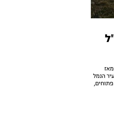
ל
יה. מאז
ף בעיר הנמל
פתוחים,