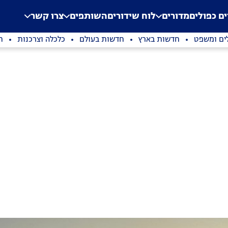
.
Application error: a clien
ים כפולים
מדורים
לוח שידורים
השותפים
צרו קשר
ים ומשפט
חדשות בארץ
חדשות בעולם
כלכלה וצרכנות
ת