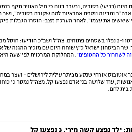
היום (רביעי) בסוריה, ובערב דווח כי חיל האוויר תקף בנמל
 ארה"ב ומדינה נוספת אחראיות למה שקורה בסוריה", ושר ה
י שיאשים את עצמו". לאחר הערכת מצב: הוסרו הגבלות פיק
בגזרה הדרומית: 4 רקטות שוגרו היום מעזה לעוטף, 2 יורטו ו-2 נפלו בשטחים פתוחים. צה"ל ושב"כ הודיע
 את הפשיטה למוצב פגה ב-7 באוקטובר. שר הביטחון ישראל כ"ץ שוחח היום עם מזכיר ההגנה 
וה לשחרור כל החטופים"
. המחלוקת המרכזית לפי שעה היא 
אוטובוס אזרחי שנסע מביתר עילית לירושלים - ועצר במח
 שהנפגעים יקבלו טיפול. ילד כבן 10 נפצע אנושות, עוד שלושה בני אדם נפצעו קל. מצה"ל נמסר 
בית לחם.
נפצע קשה מירי, 3 נפצעו קל