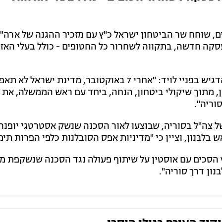
 שוחח שר הביטחון ישראל כ"ץ עם מזכיר ההגנה של ארה"ב
 לעסקה חדשה, בתקווה לשחרור כל החטופים - כולל בעלי האז
מטעמו של שר הביטחון נמסר שכ"ץ הדגיש בפניי לויד: "אחרי 7 באוקטובר, מדינת ישראל ל
ן, מתוך שיקולי ביטחון, הנחה, ביחד עם ראש הממשלה, את 
וריה".
של צה"ל בסוריה, שבוצעו לאור הסכנה שנשק אסטרטגי יופנה
לבנון, וציין כי "מדיניות אפס הסובלנות כלפי הפרות תימ
ץ הסכים עם אוסטין על שיתוף פעולה נגד הסכנה שנשקפת מא
ון דרך סוריה".