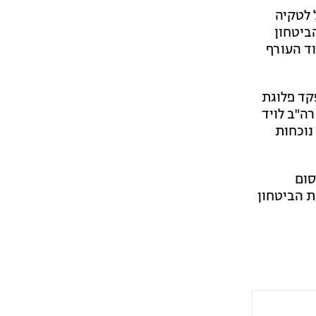
 לטקיה
ביטחון
וד העורף
ו: חוסל מפקד פלוגת
של ארה"ב לויד
נוכחות
סום
כי כוחות הביטחון