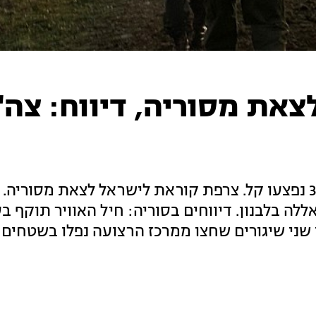
את מסוריה, דיווח: צה"
פיגוע ירי בכביש 60: ילד כבן 10 נפצע אנושות, 3 נפצעו קל. צרפת קוראת לישראל לצאת מסור
וסלו כ-30 מחבלי חיזבאללה בלבנון. דיווחים בסוריה: חיל האוויר תוק
י שני שיגורים שחצו ממרכז הרצועה נפלו בשטחים 