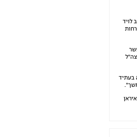
 לויד
רחות
א תאפשר
צה"ל
 בעתיד
שך".
יראן