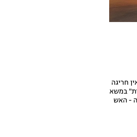
ין חריגה
ית" במשא
עזה - האש