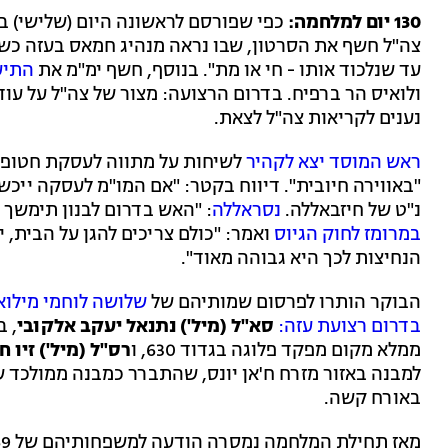
130 יום למלחמה:
כפי שפורסם לראשונה היום (שלישי) בחדשות 13 - ב
צה"ל חשף את הסרטון, שבו נראה מנהיג חמאס בעזה כשה
עד שנלכוד אותו - חי או מת". בנוסף, חשף ימ"מ את
התיע
ולואיס הר ברפיח. בדרום הרצועה: מצור של צה"ל על עוד
נענים לקריאות צה"ל לצאת.
ראש המוסד יצא לקהיר
לשיחות על מתווה לעסקת חטופים 
"באווירה חיובית". דיווח בקטר: "אם המו"מ לעסקה ייכש
נ"ט של חיזבאללה.
נסראללה
: "האש בדרום לבנון תימשך
במרומז לחוק הגיוס
ואמר: "כולם צריכים להגן על הבית,
הנחיצות לכך היא גבוהה מאוד".
הבוקר הותרו לפרסום שמותיהם של
בדרום רצועת עזה:
סא"ל (מיל') נתנאל יעקב אלקובי
, בן 36 מחיפה, מפ
ממלא מקום מפקד פלוגה בגדוד 630, ו
רס"ל (מיל') זיו ח
באורח קשה.