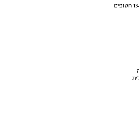
הכניסה הקרקעית. יותר מ-2,800 חיילים נפצעו מתחילת המלחמה, מתוכם 32 פצועים עדיין מאושפזים במצב קשה. 134 חטופים
תה
ית