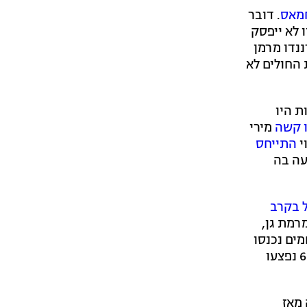
חמאס
. דובר
 לא ייפסק
נדו מרמן
 החולים לא
ת היו
מירי
י
התייחס
עה בה
אתמול בקרב
ן 30, מרמת גן,
ד 630. שלושת הלוחמים נכנסו
למבנה באזור מזרח ח'אן יונס, שהתברר כמבנה ממולכד שהתפוצץ על הלוחמים. שני לוחמי מילואים נוספים מגדוד 630 נפצעו
ועת עזה מאז