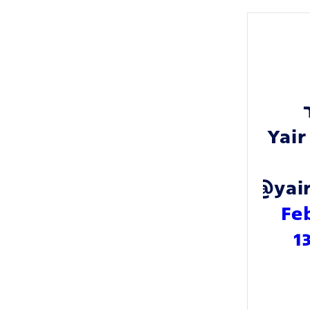
לפיד - Yair
(@yair
Fe
1