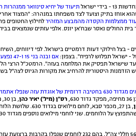
ידי ישראל
תיעוד של יחיא סינוואר ממנהרות 
וא אוחז בתיק וצועד לצד משפחתו במנהרה: "המצוד אחריו
וד ממצלמות הקסדה מהמבצע המזהיר
לחילוץ החטופים פרנ
 בית החולים נאסר שבח'אן יונס. אלפי עזתים שנמצאים בבית
- בצל חילוקי דעות דרמטיים בישראל. לפי דיווחים, השיחו
ל - ישראל תפלוש לרפיח". בצפון:
אם ובנה בני 15 ו-47 נפצעו קשה
 עד שישראל תפסיק את המלחמה בעזה". הרמטכ"ל הרצי הלו
 יש הזדמנות היסטורית להרחיב את מקורות הגיוס לצה"ל בש
שלושה לוחמי מילואים מגדוד 630 בחטיבה דרומית של אוגדת עזה שנפלו 
קד גדוד 630,
רס"ן (מיל') יאיר כהן
, ב
ן
, בן 27, מכפר סבא, לוחם מילואים בגדו
מאז תחילת המלחמה נמסרה הודעה למשפחותיהם של 569 חללי צה"ל, בהם 232 לוחמים שנפלו בקרבות ברצ