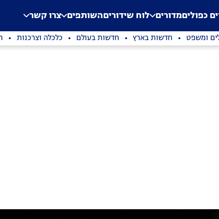
.
Application error: a clien
ים כפולים
מדורים
לוח שידורים
השותפים
צרו קשר
ים ומשפט
חדשות בארץ
חדשות בעולם
כלכלה וצרכנות
ת