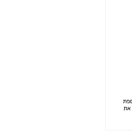
ספת
 את