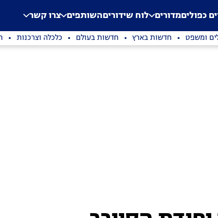
.
Application error: a clien
ים כפולים
מדורים
לוח שידורים
השותפים
צרו קשר
ים ומשפט
חדשות בארץ
חדשות בעולם
כלכלה וצרכנות
ת