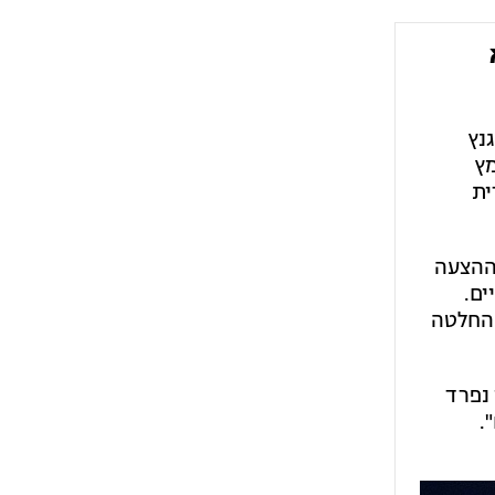
נץ
מץ
ית
 ההצעה
ים.
 החלטה
 נפרד
.