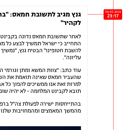
06.05.2024
גנץ מגיב לתשובת חמאס: "ב
23:17
לקהיר"
לאחר שתשובת חמאס נדונה בקבינט ה
התחייב כי ישראל תמשיך לבצע כל מא
להשבת חטופינו" הבטיח גנץ, "נמשיך
עליונה".
עוד כתב: "צוות המשא ומתן וגורמי ה
שהעביר חמאס שאינה תואמת את השיח
למרות זאת אנו ממשיכים להפוך כל א
תובא לקבינט המלחמה - לא יהיה שום 
בהתייחסות ישירה לפעולת צה"ל ברפי
מהמשך המאמצים ומהמחויבות שלנו לה