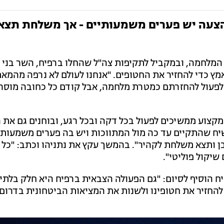
הצעה יש פערים משמעותיים - אך משלחת תצא
מלחמה, ובמקביל לתקיפות צה"ל שהחלו ברפיח, השר בני ג
מץ כדי להחזיר את החטופים. "אנחנו לעולם לא נרפה מהמא
 לפעול להחזרתם כמטרת מלחמה, אבל קודם כל כחובה מוסר
מקצוע ממשיכים לפעול בכל דקה ובכל רגע, ובוחנים גם את
 שהתקיים עד כה מול המתווכות ויש בה פערים משמעותי
בן ותצא משלחת לקהיר". בהמשך עקץ את נתניהו וכתב: "כל
שיקול פוליטי".
ח הוסיף לסיום: "גם הפעולה הצבאית ברפיח היא חלק בלתי
חזיר את חטופינו ולשנות את המציאות הביטחונית בדרום"