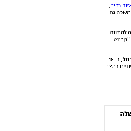
זור רפיח
,
נמשכה גם
ה למתווה
"קבינט
וזל
, בן 18
תקרית ו-10 נוספים נפצעו, בהם שניים במצב
שלה