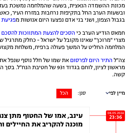
מכונת ההשמדה הנאצית, בשעה שהמלחמה נמשכת בעזה ו
ובשעות הערב החל בתקיפות נרחבות במזרח העיר, כאשר
בגבול הצפון, ושני בני אדם נפצעו היום אנושות מ
פגיעת 
חמאס הודיע הערב כי
הסכים להצעת המתווכות להסכם
מצרי "מרוכך" שאינו מקובל על ישראל - כחלק מתרגיל 
המלחמה החליט על המשך פעולה ברפיח, משלחת מקצועי
צה"ל
התיר היום לפרסום
את שמו של חלל נוסף שנפל אתמ
קשה.
מיין לפי
הכל
06.05.2024
עינב, אמו של החטוף מתן צנ
23:36
מוכנה להקריב את החיילים ו