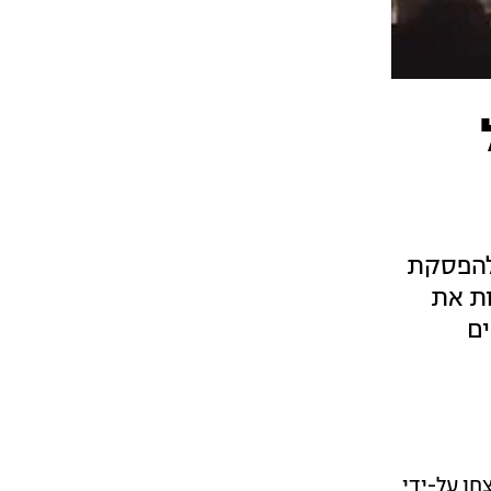
להפסקת
ת את
ים
חו על-ידי