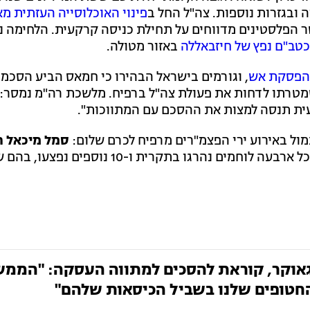
בגזרות נוספות. צה"ל החל ב
פינוי האוכלוסייה העזתית מא
 הפלסטינים מדווחים על תחילת כניסה קרקעית. הלחימה 
כטב"ם נפץ של חיזבאללה
באזור מטולה.
 הפסקת אש
, וגורמים בישראל הבהירו כי חמאס הביע הסכמ
שמטרתו לדחות את פעולת צה"ל ברפיח. מלשכת רה"מ נמסר: 
ת תנסה למצות את ההסכם עם המתווכות".
ול באירוע ירי הפצמ"רים מרפיח לכרם שלום:
סמל מיכאל ר
מראשון לציון, לוחם בגדוד 931 של חטיבת הנח"ל. בסך הכל ארבעה לוחמים נהרגו ב
גאוקר, קוראת להסכים למתווה העסקה: "הממ
החטופים שלנו בשביל הכיסאות שלהם"