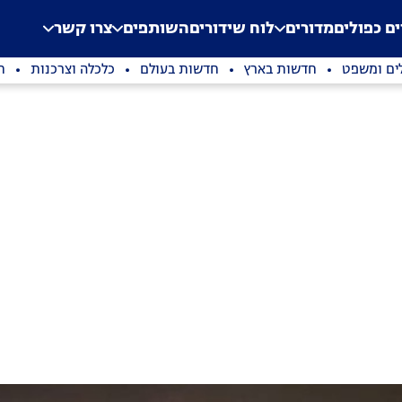
.
Application error: a clien
ים כפולים
מדורים
לוח שידורים
השותפים
צרו קשר
ים ומשפט
חדשות בארץ
חדשות בעולם
כלכלה וצרכנות
ת