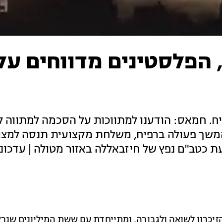
 הפלסטינים מדווחים על
ח. חמאס: הודענו למתווכות על הסכמה למתווה 
משך פעולה ברפיח, משלחת מקצועית תנסה למצו
 כטב"ם נפץ של חיזבאללה באזור מטולה | עדכונ
הזיכרון לשואה ולגבורה, ומתייחדת עם ששת המיליונים שנרצ