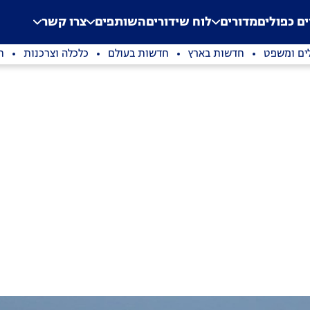
.
Application error: a clien
ים כפולים
מדורים
לוח שידורים
השותפים
צרו קשר
ים ומשפט
חדשות בארץ
חדשות בעולם
כלכלה וצרכנות
ת