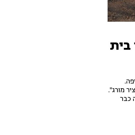
 בית
פה.
ר מורג".
 כבר