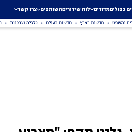
.
Application error: a clien
ים כפולים
מדורים
לוח שידורים
השותפים
צרו קשר
ים ומשפט
חדשות בארץ
חדשות בעולם
כלכלה וצרכנות
ת