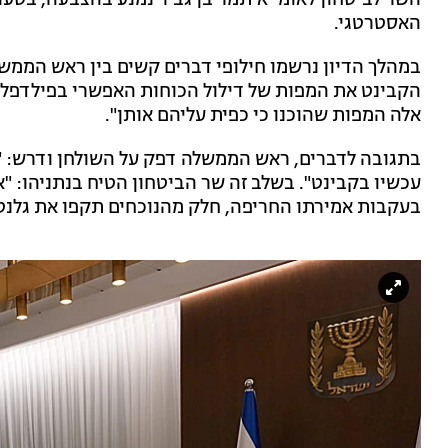
השר לביטחון לאומי איתמר בן גביר נמנע בהצבעה, בטענ
האסטרטגי.
במהלך הדיון נרשמו חילופי דברים קשים בין ראש הממשל
הקבינט את המפות של דילול הכוחות האפשרי בפילדפלי,
אלה המפות שהוכנו כי כפית עליהם אותן".
בתגובה לדברים, ראש הממשלה דפק על השולחן ודרש: "ת
עכשיו בקבינט". בשלב זה שר הביטחון הטיח בנתניהו: "א
בעקבות אמירתו החריפה, חלק מהנוכחים תקפו את גלנט