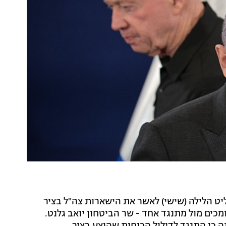
יט הלילה (שישי) לאשר את הישארות צה"ל בציר
פי במסגרת עסקת חטופים אפשרית, ברוב של 8 תומכים מול מתנגד אחד - שר הביטחון יואב גלנט.