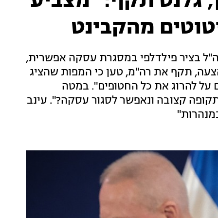
, גלנט תקף: "מצביע
יטוטים מהקבינט
ה"ל בציר פילדלפי במסגרת עסקה אפשרית,
הצעה, תקף את רה"מ, טען כי המפות שהציג
גם על להרוג את כל החטופים". במטה
תקופה קצובה ונאפשר לסגור עסקה?". עינב
מנהרות"