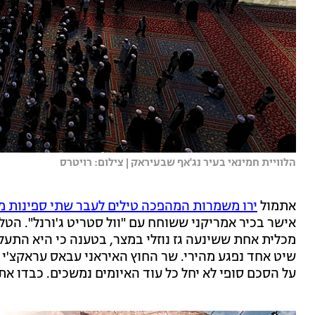
הלוויית חמינאי בעיר נג'אף שבעיראק | צילום: רויטרס
אתמול
ירו משמרות המהפכה טילים לעבר שתי ספינות מס
אישר בכיר אמריקני ששוחח עם "וול סטריט ג'ורנל". הטל
מכלית אחת ששינעה גז נוזלי במצר, בטענה כי היא התעל
על הסכם סופי לא יחל כל עוד האיומים נמשכים. כבדו א