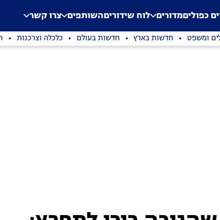
.
Application error: a clien
ים כפולים
מדורים
לוח שידורים
השותפים
צרו קשר
ים ומשפט
חדשות בארץ
חדשות בעולם
כלכלה וצרכנות
ת