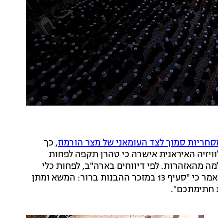
חריות סמוך לצד העומאני של מצר הורמוז
, כך
וויזיה האיראנית אישרה כי טהרן תקפה לפחות
מה מהאזהרות. לפי דיווחים בארה"ב, לפחות כלי
שיט אחד נפגע מהירי. שר החוץ האיראני עבאס עראקצ'י אמר כי "סעיף 13 במזכר ההבנות ברור: המשא ומתן
ת חתימתכם".