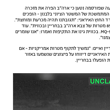
עה שפורסמה נטען כי ארה"ב הפרה את מזכרה
 המתמשכת של המשטר הציוני בלבנון - הופכים
 החוץ האיראני: "תגובתנו תהיה מכרעת ומוחצת".
זמן קצר לאחר מכן הודיעו משמרות המהפכה כי תקפו "85 מטרות של צבא ארה"ב בבחריין ובכווית". עוד
טענו במשמרות המהפכה כי הופל מל"ט אמריקני מדגם MQ-9. בכווית גינו את התקיפות ואמרו: "אנו שומרים
מנו".
ין ואיים: "נמשיך לתקוף מטרות אמריקניות - אם
האיראניים דיווחו על פיצוצים שנשמעו באזור
 הופעלו בבחריין.