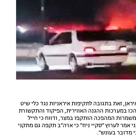
 הלילה (רביעי) מעל ל-80 מטרות באיראן, זאת בתגובה לתקיפות איראניות נגד כלי שיט
הכו במערכות ההגנה האווירית, הפיקוד והתקשורת
תר מ-60 ספינות קטנות של משמרות המהפכה הותקפו במצר, ודווח כי חייל
אמר לערוץ "סקיי ניוז" כי ארה"ב תקפה גם מתקני
י מדובר בעונש".