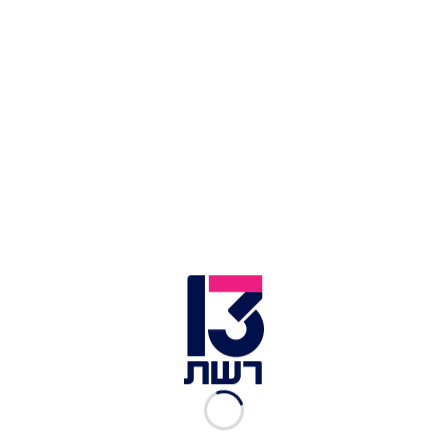
לבסוף אמר: "אני רוצה לברך את אמ"ן ואת השב"כ על
המודיעין המדויק, ואת צה"ל על הביצוע המדויק.
אנחנו נמשיך לפעול ביוזמה, בחדשנות, בהפתעה -
ואנחנו ננצח".
תיעוד החיסול