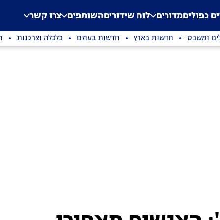
.
Application error: a clien
ים כפולים
מדורים
לוח שידורים
השותפים
צרו קשר
ים ומשפט
חדשות בארץ
חדשות בעולם
כלכלה וצרכנות
ת